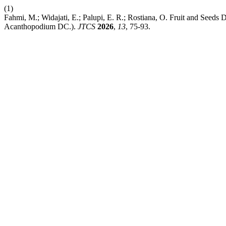
(1)
Fahmi, M.; Widajati, E.; Palupi, E. R.; Rostiana, O. Fruit and See
Acanthopodium DC.).
JTCS
2026
,
13
, 75-93.